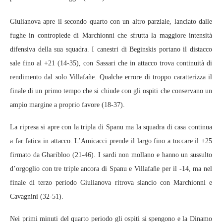
Giulianova apre il secondo quarto con un altro parziale, lanciato dalle
fughe in contropiede di Marchionni che sfrutta la maggiore intensità
difensiva della sua squadra. I canestri di Beginskis portano il distacco
sale fino al +21 (14-35), con Sassari che in attacco trova continuità di
rendimento dal solo Villafañe. Qualche errore di troppo caratterizza il
finale di un primo tempo che si chiude con gli ospiti che conservano un
ampio margine a proprio favore (18-37).
La ripresa si apre con la tripla di Spanu ma la squadra di casa continua
a far fatica in attacco. L’Amicacci prende il largo fino a toccare il +25
firmato da Gharibloo (21-46). I sardi non mollano e hanno un sussulto
d’orgoglio con tre triple ancora di Spanu e Villafañe per il -14, ma nel
finale di terzo periodo Giulianova ritrova slancio con Marchionni e
Cavagnini (32-51).
Nei primi minuti del quarto periodo gli ospiti si spengono e la Dinamo