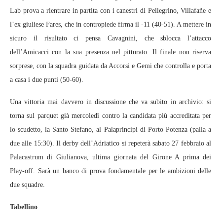
Lab prova a rientrare in partita con i canestri di Pellegrino, Villafañe e
l’ex giuliese Fares, che in contropiede firma il -11 (40-51). A mettere in
sicuro il risultato ci pensa Cavagnini, che sblocca l’attacco
dell’Amicacci con la sua presenza nel pitturato. Il finale non riserva
sorprese, con la squadra guidata da Accorsi e Gemi che controlla e porta
a casa i due punti (50-60).
Una vittoria mai davvero in discussione che va subito in archivio: si
torna sul parquet già mercoledì contro la candidata più accreditata per
lo scudetto, la Santo Stefano, al Palaprincipi di Porto Potenza (palla a
due alle 15:30). Il derby dell’Adriatico si repeterà sabato 27 febbraio al
Palacastrum di Giulianova, ultima giornata del Girone A prima dei
Play-off. Sarà un banco di prova fondamentale per le ambizioni delle
due squadre.
Tabellino