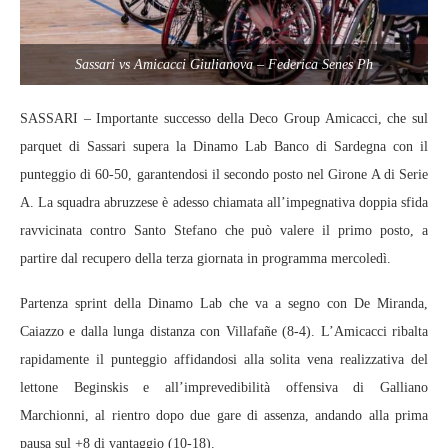
Sassari vs Amicacci Giulianova – Federica Senes Ph
SASSARI – Importante successo della Deco Group Amicacci, che sul
parquet di Sassari supera la Dinamo Lab Banco di Sardegna con il
punteggio di 60-50, garantendosi il secondo posto nel Girone A di Serie
A. La squadra abruzzese è adesso chiamata all’impegnativa doppia sfida
ravvicinata contro Santo Stefano che può valere il primo posto, a
partire dal recupero della terza giornata in programma mercoledì.
Partenza sprint della Dinamo Lab che va a segno con De Miranda,
Caiazzo e dalla lunga distanza con Villafañe (8-4). L’Amicacci ribalta
rapidamente il punteggio affidandosi alla solita vena realizzativa del
lettone Beginskis e all’imprevedibilità offensiva di Galliano
Marchionni, al rientro dopo due gare di assenza, andando alla prima
pausa sul +8 di vantaggio (10-18).