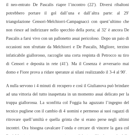
il neo-entrato De Pascalis riapre l’incontro (22′). Diversi ribaltoni
potrebbero portare il gol dall’una e dall’altra parte: al 29′
triangolazione Censori-Melchiorri-Campagnacci con quest’ultimo che
non riesce ad indirizzare nello specchio della porta; al 32′ è ancora De
Pascalis a farsi vivo con un pallonetto assai pericoloso. Dopo un paio di
occasioni non sfruttate da Melchiorri e De Pascalis, Migliore, terzino
infaticabile giallorosso, raccoglie una corta respinta di Petrocco su tiro
di Censori e deposita in rete (41′). Ma il Cosenza è avversario mai
domo e Fiore prova a ridare speranze ai silani realizzando il 3-4 al 90′.
A nulla servono i 4 minuti di recupero e così il Giulianova può brindare
ad una vittoria del tutto inaspettata in un momento assai delicato per la
truppa giallorossa. La sconfitta col Foggia ha aguzzato l’ingegno del
tecnico pugliese con il cambio di 4 uomini e permesso ai suoi ragazzi di
ritrovare quell’umiltà e quella grinta che si erano perse negli ultimi
incontri. Ora bisogna cavalcare l’onda e cercare di vincere la gara col