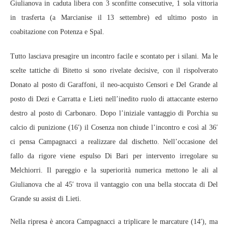
Giulianova in caduta libera con 3 sconfitte consecutive, 1 sola vittoria
in trasferta (a Marcianise il 13 settembre) ed ultimo posto in
coabitazione con Potenza e Spal.
Tutto lasciava presagire un incontro facile e scontato per i silani. Ma le
scelte tattiche di Bitetto si sono rivelate decisive, con il rispolverato
Donato al posto di Garaffoni, il neo-acquisto Censori e Del Grande al
posto di Dezi e Carratta e Lieti nell’inedito ruolo di attaccante esterno
destro al posto di Carbonaro. Dopo l’iniziale vantaggio di Porchia su
calcio di punizione (16′) il Cosenza non chiude l’incontro e così al 36′
ci pensa Campagnacci a realizzare dal dischetto. Nell’occasione del
fallo da rigore viene espulso Di Bari per intervento irregolare su
Melchiorri. Il pareggio e la superiorità numerica mettono le ali al
Giulianova che al 45′ trova il vantaggio con una bella stoccata di Del
Grande su assist di Lieti.
Nella ripresa è ancora Campagnacci a triplicare le marcature (14′), ma