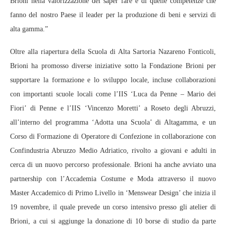
Brioni nella valorizzazione del saper fare e di quelle competenze che
fanno del nostro Paese il leader per la produzione di beni e servizi di
alta gamma.”
Oltre alla riapertura della Scuola di Alta Sartoria Nazareno Fonticoli,
Brioni ha promosso diverse iniziative sotto la Fondazione Brioni per
supportare la formazione e lo sviluppo locale, incluse collaborazioni
con importanti scuole locali come l’IIS ‘Luca da Penne – Mario dei
Fiori’ di Penne e l’IIS ‘Vincenzo Moretti’ a Roseto degli Abruzzi,
all’interno del programma ‘Adotta una Scuola’ di Altagamma, e un
Corso di Formazione di Operatore di Confezione in collaborazione con
Confindustria Abruzzo Medio Adriatico, rivolto a giovani e adulti in
cerca di un nuovo percorso professionale. Brioni ha anche avviato una
partnership con l’Accademia Costume e Moda attraverso il nuovo
Master Accademico di Primo Livello in ‘Menswear Design’ che inizia il
19 novembre, il quale prevede un corso intensivo presso gli atelier di
Brioni, a cui si aggiunge la donazione di 10 borse di studio da parte