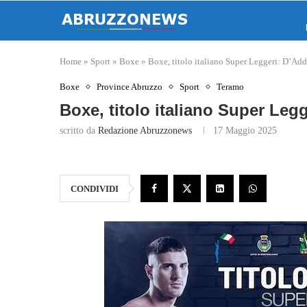
Home
»
Sport
»
Boxe
»
Boxe, titolo italiano Super Leggeri: D’Ad
Boxe
Province Abruzzo
Sport
Teramo
Boxe, titolo italiano Super Leg
scritto da
Redazione Abruzzonews
17 Maggio 2025
CONDIVIDI