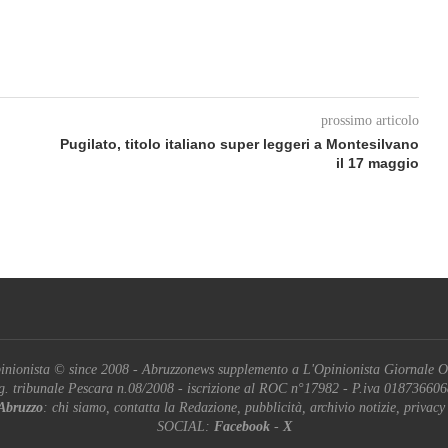
prossimo articolo
Pugilato, titolo italiano super leggeri a Montesilvano
il 17 maggio
inionista © since 2008 - Abruzzonews supplemento a L'Opinionista Giornale O
g. tribunale Pescara n.08/2008 - iscrizione al ROC n°17982 - P.iva 01873660
Abruzzo
: chi siamo, contatta la Redazione, pubblicità, archivio notizie, privacy
SOCIAL:
Facebook
-
X