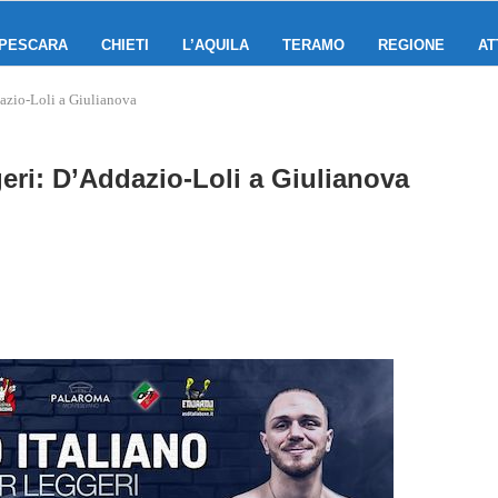
PESCARA
CHIETI
L’AQUILA
TERAMO
REGIONE
AT
dazio-Loli a Giulianova
geri: D’Addazio-Loli a Giulianova