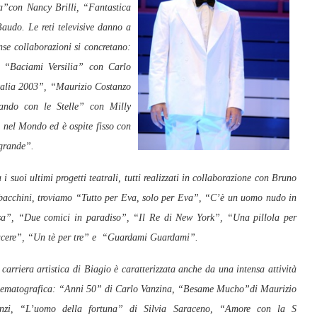
ra”con Nancy Brilli, “Fantastica
udo. Le reti televisive danno a
nse collaborazioni si concretano:
, “Baciami V
ersilia” con Carlo
talia 2003”, “Maurizio Costanzo
ndo con le Stelle” con Milly
 nel Mondo ed è ospite fisso con
 grande”.
 i suoi ultimi progetti teatrali, tutti realizzati in collaborazione con Bruno
bacchini, troviamo “Tutto per Eva, solo per Eva”, “C’è un uomo nudo in
sa”, “Due comici in paradiso”, “Il Re di New York”, “Una pillola per
acere”, “Un tè per tre” e “Guardami Guardami”.
carriera artistica di Biagio è caratterizzata anche da una intensa attività
nematografica: “Anni 50” di Carlo Vanzina, “Besame Mucho”di Maurizio
nzi, “L’uomo della fortuna” di Silvia Saraceno,
“Amore con la S