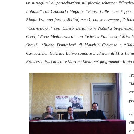
un susseguirsi di partecipazioni sul piccolo schermo: “Crocie
Italiana” con Giancarlo Magalli, “Pausa Caffè” con Pippo Ba
Biagio Izzo una forte visibilità, e così, nuove e sem
pre più inte
“Convenscion” con Enrico Bertolino e Natasha S
tefanenko
Conti, “Notte Mediterranea” con Federica Panicucci, “Miss I
Show”, “Buona Domenica” di Maurizio Costanzo e “Balla
Carlucci.Con Caterina Balivo conduce 3 edizioni di Miss Italia
Francesco Facchinetti e Martina Stella nel programma “Il più
Tra
Ta
ca
pi
La 
ci
Po