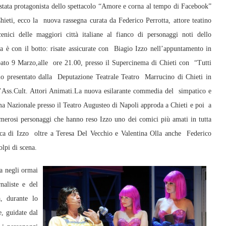
 stata protagonista dello spettacolo “Amore e corna al tempo di Facebook”
ieti, ecco la nuova rassegna curata da Federico Perrotta, attore teatino
cenici delle maggiori città italiane al fianco di personaggi noti dello
ra è con il botto: risate assicurate con Biagio Izzo nell’appuntamento in
o 9 Marzo,alle ore 21.00, presso il Supercinema di Chieti con “Tutti
lo presentato dalla Deputazione Teatrale Teatro Marrucino di Chieti in
l’Ass.Cult. Attori Animati.La nuova esilarante commedia del simpatico e
ima Nazionale presso il Teatro Augusteo di Napoli approda a Chieti e poi a
merosi personaggi che hanno reso Izzo uno dei comici più amati in tutta
ca di Izzo oltre a Teresa Del Vecchio e Valentina Olla anche Federico
olpi di scena.
ma negli ormai
naliste e del
a, durante lo
e, guidate dal