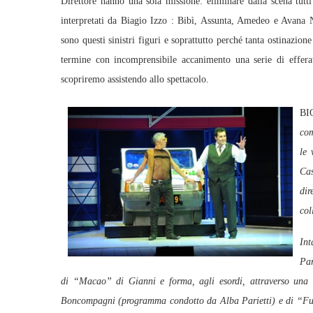
Direttore hanno una sola missione: eliminare dalla scena tutti
interpretati da Biagio Izzo : Bibì, Assunta, Amedeo e Avana
sono questi sinistri figuri e soprattutto perché tanta ostinazione
termine con incomprensibile accanimento una serie di efferat
scopriremo assistendo allo spettacolo.
BIO
com
le 
Ca
dir
col
In
Par
di “Macao” di Gianni
e forma, agli es
ordi, attraverso una 
Boncompagni (programma condotto da Alba Parietti) e di “Fu