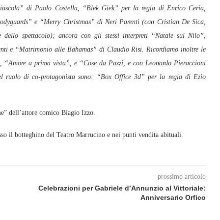
iuscola” di Paolo Costella, “Blek Giek” per la regia di Enrico Ceria,
odyguards” e “Merry Christmas” di Neri Parenti (con Cristian De Sica,
ello spettacolo); ancora con gli stessi interpreti “Natale sul Nilo”,
enti e “Matrimonio alle Bahamas” di Claudio Risi. Ricordiamo inoltre le
, “Amore a prima vista”, e “Cose da Pazzi, e con Leonardo Pieraccioni
el ruolo di co-protagonista sono: “Box Office 3d” per la regia di Ezio
me” dell’attore comico Biagio Izzo.
o il botteghino del Teatro Marrucino e nei punti vendita abituali.
prossimo articolo
Celebrazioni per Gabriele d’Annunzio al Vittoriale:
Anniversario Orfico