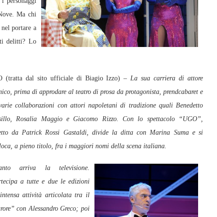
 i personaggi
 Nove. Ma chi
 nel portare a
i delitti? Lo
 (tratta dal sito ufficiale di Biagio Izzo) –
La sua carriera di attore
ico, prima di approdare al teatro di prosa da protagonista, prend
cabaret e
varie collaborazioni con attori napoletani di tradiz
ione quali Benedetto
sillo, Rosalia Maggio e Giacomo Rizzo. Con
lo spettacolo “UGO”,
etto da Patrick Rossi Gastaldi, divide la ditta con Marina Suma e si
loca, a pieno titolo, fra i maggi
ori nomi della scena italiana.
tanto arriva la televisione.
tecipa a tutte e due le edizioni
intensa attività articolata tra il
rore” con Alessandro Greco; poi