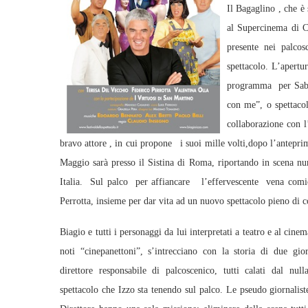
Il Bagaglino , che è
al Supercinema di Ch
presente nei palcos
spettacolo. L’apertu
programma per Sabat
con me”, o spettaco
collaborazione con 
bravo attore , in cui propone i suoi mille volti,dopo l’antepr
Maggio sarà presso il Sistina di Roma, riportando in scena nu
Italia. Sul palco per affiancare l’effervescente vena comi
Perrotta, insieme per dar vita ad un nuovo spettacolo pieno di c
Biagio e tutti i personaggi da lui interpretati a teatro e al cine
noti “cinepanettoni”, s’intrecciano con la storia di due gior
direttore responsabile di palcoscenico, tutti calati dal null
spettacolo che Izzo sta tenendo sul palco. Le pseudo giornalist