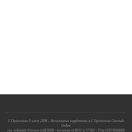
L'Opinionista © since 2008 - Abruzzonews supplemento a L'Opinionista Giornale
Online
reg. tribunale Pescara n.08/2008 - iscrizione al ROC n°17982 - P.iva 01873660680