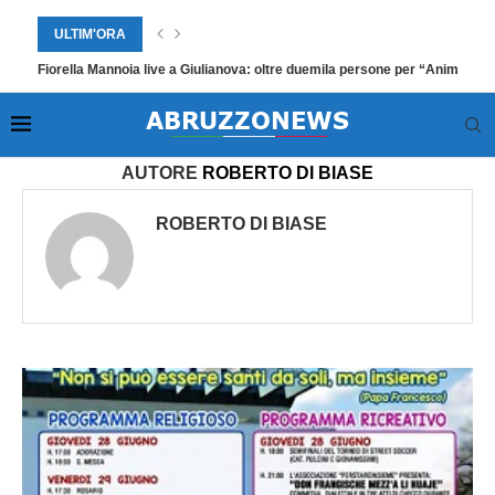
ULTIM'ORA
Fiorella Mannoia live a Giulianova: oltre duemila persone per “Anime Sal
Home
»
Archivi per Roberto Di Biase
»
Pagina 2
AUTORE
ROBERTO DI BIASE
ROBERTO DI BIASE