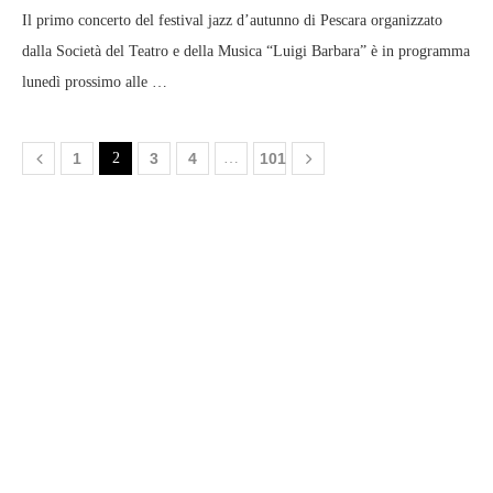
Il primo concerto del festival jazz d’autunno di Pescara organizzato
dalla Società del Teatro e della Musica “Luigi Barbara” è in programma
lunedì prossimo alle …
1
2
3
4
…
101