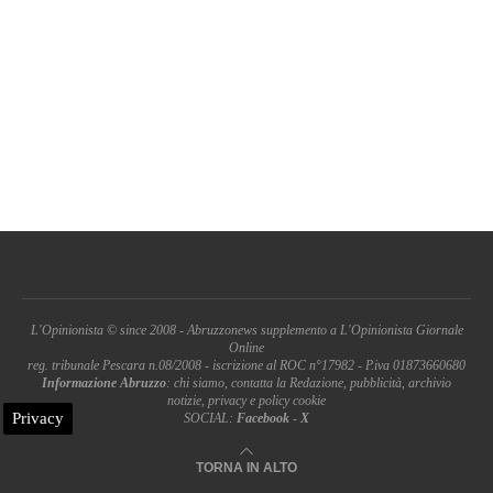
L'Opinionista © since 2008 - Abruzzonews supplemento a L'Opinionista Giornale
Online
reg. tribunale Pescara n.08/2008 - iscrizione al ROC n°17982 - P.iva 01873660680
Informazione Abruzzo
: chi siamo, contatta la Redazione, pubblicità, archivio
notizie, privacy e policy cookie
Privacy
SOCIAL:
Facebook
-
X
TORNA IN ALTO