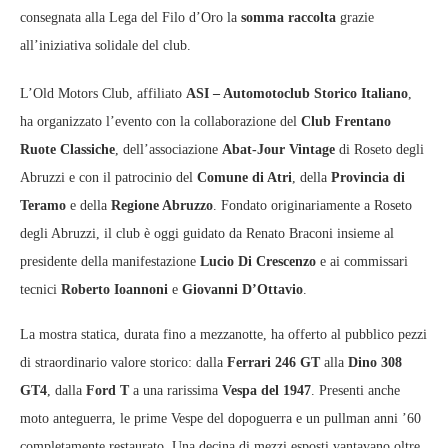
consegnata alla Lega del Filo d’Oro la
somma raccolta
grazie
all’iniziativa solidale del club.
L’Old Motors Club, affiliato
ASI – Automotoclub Storico Italiano
,
ha organizzato l’evento con la collaborazione del
Club Frentano
Ruote Classiche
, dell’associazione
Abat‑Jour Vintage
di Roseto degli
Abruzzi e con il patrocinio del
Comune di Atri
, della
Provincia di
Teramo
e della
Regione Abruzzo
. Fondato originariamente a Roseto
degli Abruzzi, il club è oggi guidato da Renato Braconi insieme al
presidente della manifestazione
Lucio Di Crescenzo
e ai commissari
tecnici
Roberto Ioannoni
e
Giovanni D’Ottavio
.
La mostra statica, durata fino a mezzanotte, ha offerto al pubblico pezzi
di straordinario valore storico: dalla
Ferrari 246 GT
alla
Dino 308
GT4
, dalla
Ford T
a una rarissima
Vespa del 1947
. Presenti anche
moto anteguerra, le prime Vespe del dopoguerra e un pullman anni ’60
completamente restaurato. Una decina di mezzi esposti vantavano oltre