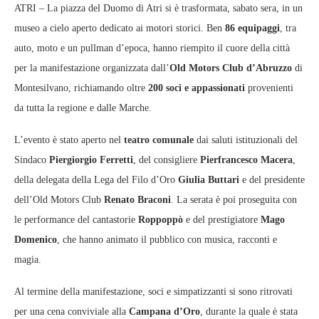
ATRI – La piazza del Duomo di Atri si è trasformata, sabato sera, in un
museo a cielo aperto dedicato ai motori storici. Ben
86 equipaggi
, tra
auto, moto e un pullman d’epoca, hanno riempito il cuore della città
per la manifestazione organizzata dall’
Old Motors Club d’Abruzzo
di
Montesilvano, richiamando oltre
200 soci e appassionati
provenienti
da tutta la regione e dalle Marche.
L’evento è stato aperto nel
teatro comunale
dai saluti istituzionali del
Sindaco
Piergiorgio Ferretti
, del consigliere
Pierfrancesco Macera
,
della delegata della Lega del Filo d’Oro
Giulia Buttari
e del presidente
dell’Old Motors Club
Renato Braconi
. La serata è poi proseguita con
le performance del cantastorie
Roppoppò
e del prestigiatore
Mago
Domenico
, che hanno animato il pubblico con musica, racconti e
magia.
Al termine della manifestazione, soci e simpatizzanti si sono ritrovati
per una cena conviviale alla
Campana d’Oro
, durante la quale è stata