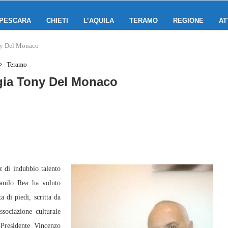
PESCARA
CHIETI
L’AQUILA
TERAMO
REGIONE
AT
ny Del Monaco
Teramo
gia Tony Del Monaco
di indubbio talento
Danilo Rea ha voluto
 di piedi, scritta da
ssociazione culturale
residente Vincenzo