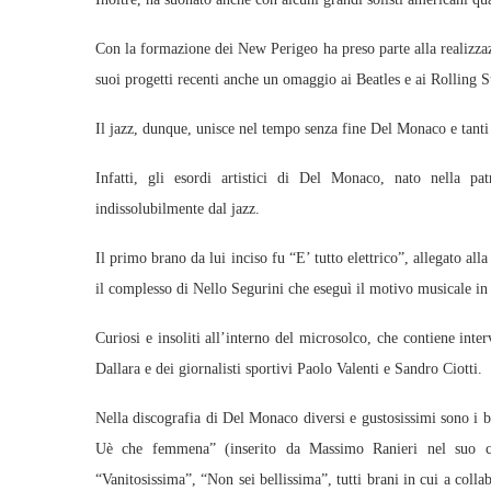
Con la formazione dei New Perigeo ha preso parte alla realizz
suoi progetti recenti anche un omaggio ai Beatles e ai Rolling S
Il jazz, dunque, unisce nel tempo senza fine Del Monaco e tanti a
Infatti, gli esordi artistici di Del Monaco, nato nella p
indissolubilmente dal jazz.
Il primo brano da lui inciso fu “E’ tutto elettrico”, allegato all
il complesso di Nello Segurini che eseguì il motivo musicale in
Curiosi e insoliti all’interno del microsolco, che contiene inter
Dallara e dei giornalisti sportivi Paolo Valenti e Sandro Ciotti.
Nella discografia di Del Monaco diversi e gustosissimi sono i 
Uè che femmena” (inserito da Massimo Ranieri nel suo cd
“Vanitosissima”, “Non sei bellissima”, tutti brani in cui a co