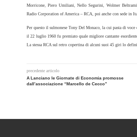
Morricone, Piero Umiliani, Nello Segurini, Wolmer Beltrami, 
Radio Corporation of America – RCA, poi anche con sede in Ita
Per questo il sulmonese Tony Del Monaco, la cui pasta di voce e 
il 22 luglio 1960 fu premiato quale migliore cantante esordien
La stessa RCA sul retro copertina di alcuni suoi 45 giri lo defini
precedente articolo
A Lanciano le Giornate di Economia promosse
dall’associazione “Marcello de Cecco”