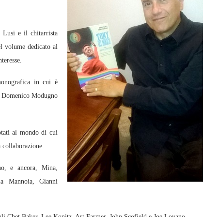
Lusi e il chitarrista
el volume dedicato al
nteresse.
monografica in cui è
 di Domenico Modugno
otati al mondo di cui
a collaborazione.
o, e ancora, Mina,
lla Mannoia, Gianni
uali Chet Baker, Lee Konitz, Art Farmer, John Scofield e Joe Lovano.