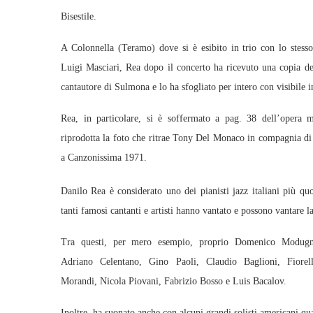
Bisestile.
A Colonnella (Teramo) dove si è esibito in trio con lo stesso 
Luigi Masciari, Rea dopo il concerto ha ricevuto una copia d
cantautore di Sulmona e lo ha sfogliato per intero con visibile i
Rea, in particolare, si è soffermato a pag. 38 dell’opera 
riprodotta la foto che ritrae Tony Del Monaco in compagnia
a Canzonissima 1971.
Danilo Rea è considerato uno dei pianisti jazz italiani più qu
tanti famosi cantanti e artisti hanno vantato e possono vantare l
Tra questi, per mero esempio, proprio Domenico Modugn
Adriano Celentano, Gino Paoli, Claudio Baglioni, Fiore
Morandi, Nicola Piovani, Fabrizio Bosso e Luis Bacalov.
Inoltre, ha suonato anche con alcuni grandi solisti americani q