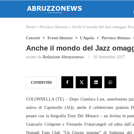
Home
»
Province Abruzzo
»
Anche il mondo del Jazz omaggia To
Concerti
Eventi Abruzzo
L'Aquila
Province Abruzzo
Anche il mondo del Jazz omag
scritto da
Redazione Abruzzonews
10 Settembre 2017
CONDIVIDI
COLONNELLA (TE) – Dopo Gianluca Lusi, sassofonista jazz 
nativo di Capistrello (AQ), anche il celeberrimo pianista 
posare con la biografia Tony Del Monaco – un Artista in punta
Giancarlo Colaprete e Fernando Fratarcangeli ed edita dall’a
Nomadi Fans Club “Un Giorno insieme” di Sulmona del P