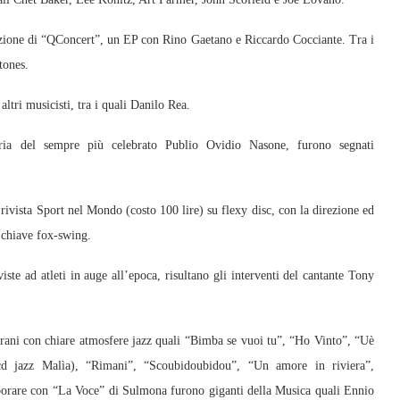
azione di “QConcert”, un EP con Rino Gaetano e Riccardo Cocciante. Tra i
tones.
ltri musicisti, tra i quali Danilo Rea.
atria del sempre più celebrato Publio Ovidio Nasone, furono segnati
a rivista Sport nel Mondo (costo 100 lire) su flexy disc, con la direzione ed
 chiave fox-swing.
viste ad atleti in auge all’epoca, risultano gli interventi del cantante Tony
brani con chiare atmosfere jazz quali “Bimba se vuoi tu”, “Ho Vinto”, “Uè
 jazz Malìa), “Rimani”, “Scoubidoubidou”, “Un amore in riviera”,
llaborare con “La Voce” di Sulmona furono giganti della Musica quali Ennio