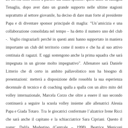
Tenaglia, dopo aver dato un grande supporto nelle ultime stagioni
soprattutto al settore giovanile, ha deciso di dare man forte al presidente
Papa e di diventare sponsor principale di maglia: “Un’amicizia e una
collaborazione consolidata nel tempo – ha detto il numero uno del club
-. Voglio ringraziarli perché in questi anni hanno supportato in maniera
importante un club del territorio come il nostro e che ha al suo attivo
centinaia di ragazzi. E oggi sostengono anche la prima squadra che sarà
impegnata in un girone molto impegnativo”. Allenatore sarà Daniele
Litterio che di certo in ambito pallavolistico non ha bisogno di
presentazioni: metterà a disposizione delle rossoblu la sua esperienza
decennale di tecnico e di coaching spalla a spalla con un altro mito del
volley internazionale, Marcela Corzo che oltre a essere il suo secondo
continuerà a seguire la scuola volley insieme alle allenatrici Alessia
Papa e Giada Totaro. Tra le giocatrici confermate l’alzatrice Irene Ricci
che sarà anche il capitano e la schiacciatrice Sara Cipriani. Questo il
roster: Dalila Modestino (Centrale – 1998), Beatrice Meniconi