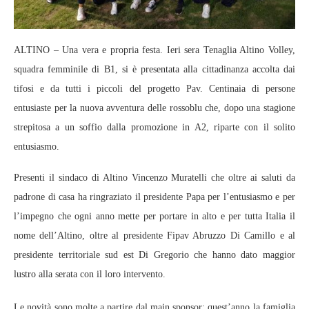
ALTINO – Una vera e propria festa. Ieri sera Tenaglia Altino Volley,
squadra femminile di B1, si è presentata alla cittadinanza accolta dai
tifosi e da tutti i piccoli del progetto Pav. Centinaia di persone
entusiaste per la nuova avventura delle rossoblu che, dopo una stagione
strepitosa a un soffio dalla promozione in A2, riparte con il solito
entusiasmo.
Presenti il sindaco di Altino Vincenzo Muratelli che oltre ai saluti da
padrone di casa ha ringraziato il presidente Papa per l’entusiasmo e per
l’impegno che ogni anno mette per portare in alto e per tutta Italia il
nome dell’Altino, oltre al presidente Fipav Abruzzo Di Camillo e al
presidente territoriale sud est Di Gregorio che hanno dato maggior
lustro alla serata con il loro intervento.
Le novità sono molte a partire dal main sponsor: quest’anno la famiglia