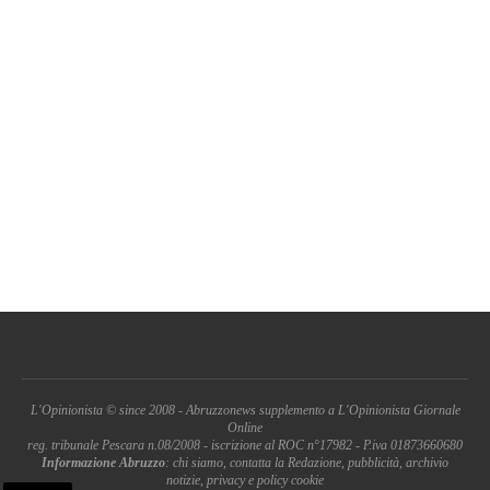
L'Opinionista © since 2008 - Abruzzonews supplemento a L'Opinionista Giornale
Online
reg. tribunale Pescara n.08/2008 - iscrizione al ROC n°17982 - P.iva 01873660680
Informazione Abruzzo
: chi siamo, contatta la Redazione, pubblicità, archivio
notizie, privacy e policy cookie