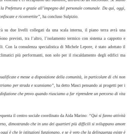
on la Prefettura e grazie all’impegno del personale comunale. Da qui, oggi,
onfiscate e riconvertite”,
ha concluso Sulpizio.
rà su due livelli collegati da una scala interna, il piano terra avrà una
no previsti, tra l’altro, l’isolamento termico con sistema a cappotto e
li. Con la consulenza specialistica di Michele Lepore, è stato adottato il
climatici più performanti, non solo per il riscaldamento degli edifici ma
qualificate e messe a disposizione della comunità, in particolare di chi non
ontriamo per strada e scansiamo”,
ha detto Masci pensando ai progetti per i
isfazione che provo quando riusciamo a far riprendere un percorso di vita
requenta il centro sociale coordinato da Aida Marino:
“Qui si fanno attività
no, dimostrando che in uno dei quartieri più difficili si sviluppano amore
ggi è che le istituzioni funzionano, e se è vero che la delinquenza esiste è