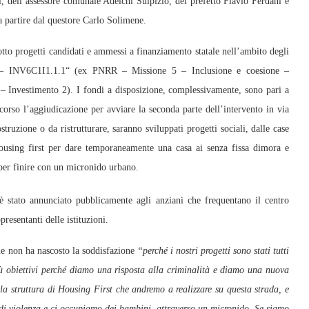
i, dell’assessore comunale Adelchi Sulpizio, del prefetto Flavio Ferdani e
 a partire dal questore Carlo Solimene.
 otto progetti candidati e ammessi a finanziamento statale nell’ambito degli
fie – INV6C1I1.1.1“ (ex PNRR – Missione 5 – Inclusione e coesione –
e – Investimento 2). I fondi a disposizione, complessivamente, sono pari a
 corso l’aggiudicazione per avviare la seconda parte dell’intervento in via
truzione o da ristrutturare, saranno sviluppati progetti sociali, dalle case
housing first per dare temporaneamente una casa ai senza fissa dimora e
 per finire con un micronido urbano.
è stato annunciato pubblicamente agli anziani che frequentano il centro
presentanti delle istituzioni.
he non ha nascosto la soddisfazione
“perché i nostri progetti sono stati tutti
iù obiettivi perché diamo una risposta alla criminalità e diamo una nuova
lla struttura di Housing First che andremo a realizzare su questa strada, e
 di violenza e ci occupiamo dei bambini, attraverso un micronido. Se siamo