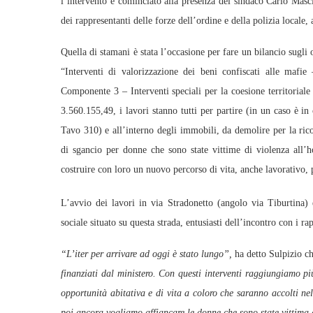
l’intervento è cominciato alla presenza del sindaco Carlo Masc
dei rappresentanti delle forze dell’ordine e della polizia locale,
Quella di stamani è stata l’occasione per fare un bilancio sugli
“Interventi di valorizzazione dei beni confiscati alle ma
Componente 3 – Interventi speciali per la coesione territorial
3.560.155,49, i lavori stanno tutti per partire (in un caso è in
Tavo 310) e all’interno degli immobili, da demolire per la ricos
di sgancio per donne che sono state vittime di violenza all’
costruire con loro un nuovo percorso di vita, anche lavorativo,
L’avvio dei lavori in via Stradonetto (angolo via Tiburtina) 
sociale situato su questa strada, entusiasti dell’incontro con i rap
“L’iter per arrivare ad oggi è stato lungo”,
ha detto Sulpizio c
finanziati dal ministero. Con questi interventi raggiungiamo p
opportunità abitativa e di vita a coloro che saranno accolti ne
poi ancora vogliamo affiancare le donne che sono state vittima