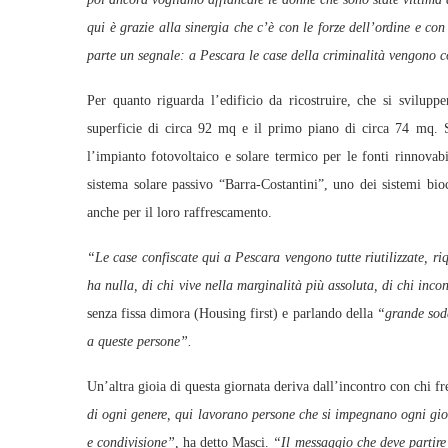
qui è grazie alla sinergia che c’è con le forze dell’ordine e c
parte un segnale: a Pescara le case della criminalità vengono c
Per quanto riguarda l’edificio da ricostruire, che si sviluppe
superficie di circa 92 mq e il primo piano di circa 74 mq. So
l’impianto fotovoltaico e solare termico per le fonti rinnovabi
sistema solare passivo “Barra-Costantini”, uno dei sistemi bio
anche per il loro raffrescamento.
“Le case confiscate qui a Pescara vengono tutte riutilizzate, ri
ha nulla, di chi vive nella marginalità più assoluta, di chi inc
senza fissa dimora (Housing first) e parlando della
“grande sodd
a queste persone”.
Un’altra gioia di questa giornata deriva dall’incontro con chi f
di ogni genere, qui lavorano persone che si impegnano ogni gior
e condivisione”,
ha detto Masci.
“Il messaggio che deve partire o