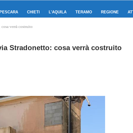
PESCARA
CHIETI
L’AQUILA
TERAMO
REGIONE
AT
 cosa verrà costruito
ia Stradonetto: cosa verrà costruito