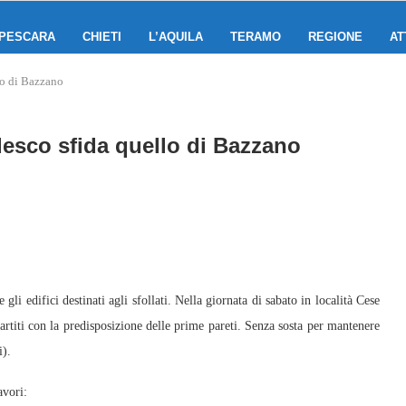
PESCARA
CHIETI
L’AQUILA
TERAMO
REGIONE
AT
lo di Bazzano
desco sfida quello di Bazzano
li edifici destinati agli sfollati. Nella giornata di sabato in località Cese
partiti con la predisposizione delle prime pareti. Senza sosta per mantenere
i).
avori: