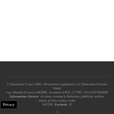
L'Opinionista © since 2008 - Abruzzonews supplemento a L'Opinionista Giornale
Online
reg. tribunale Pescara n.08/2008 - iscrizione al ROC n°17982 - P.iva 01873660680
Informazione Abruzzo
: chi siamo, contatta la Redazione, pubblicità, archivio
notizie, privacy e policy cookie
Privacy
SOCIAL:
Facebook
-
X