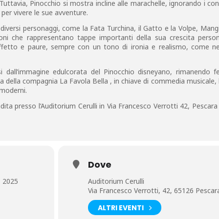
Tuttavia, Pinocchio si mostra incline alle marachelle, ignorando i cons
 per vivere le sue avventure.
 diversi personaggi, come la Fata Turchina, il Gatto e la Volpe, Man
ioni che rappresentano tappe importanti della sua crescita person
affetto e paure, sempre con un tono di ironia e realismo, come ne
si dall’immagine edulcorata del Pinocchio disneyano, rimanendo fe
na della compagnia La Favola Bella , in chiave di commedia musicale,
e moderni.
endita presso l’Auditorium Cerulli in Via Francesco Verrotti 42, Pescar
Dove
o 2025
Auditorium Cerulli
Via Francesco Verrotti, 42, 65126 Pescar
ALTRI EVENTI