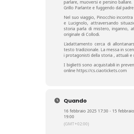
parlare, muoversi e persino ballare. 
Grillo Parlante e fuggendo dal padre
Nel suo viaggio, Pinocchio incontra
e Lucignolo, attraversando situaz
storia parla di mistero, inganno, 
originale di Collodi.
L’adattamento cerca di allontanar
testo tradizionale. La messa in sce
i protagonisti della storia , attuali 
I biglietti sono acquistabili in prev
online https://cs.ciaotickets.com
Quando
16 febbraio 2025 17:30 - 15 febbrai
19:00
(GMT+02:00)