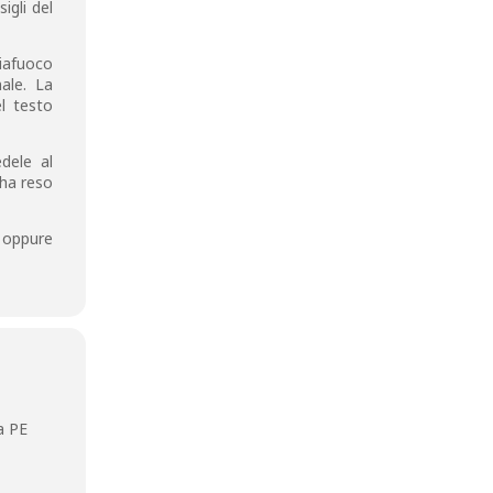
igli del
giafuoco
ale. La
l testo
dele al
 ha reso
a oppure
a PE