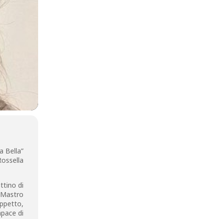
a Bella”
Rossella
ttino di
n Mastro
ppetto,
apace di